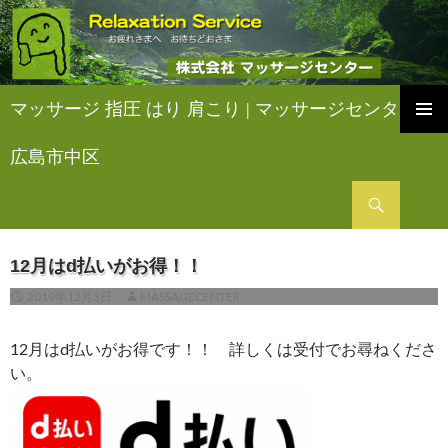
マッサージ 指圧 はり 肩こり | マッサージセンター
コ
ン
広島市中区
テ
ン
検
ツ
索
へ
ス
12月はd払いがお得！！
キ
ッ
2019年12月3日
MASSAGECENTER
プ
12月はd払いがお得です！！ 詳しくは受付でお尋ねくださ
い。