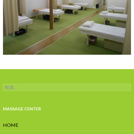
検
索:
MASSAGE CENTER
HOME