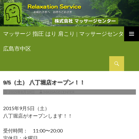
マッサージ 指圧 はり 肩こり | マッサージセンター
コ
ン
広島市中区
テ
ン
検
ツ
索
へ
ス
9/5（土） 八丁堀店オープン！！
キ
ッ
2015年8月19日
MASSAGECENTER
プ
2015年9月5日（土）
八丁堀店がオープンします！！
受付時間： 11:00〜20:00
定休日：火曜日